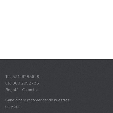
Tel: 571-8295629
Cel: 300 2092785
Bogotá - Colombia.
Gane dinero recomendando nuestros
servicios: